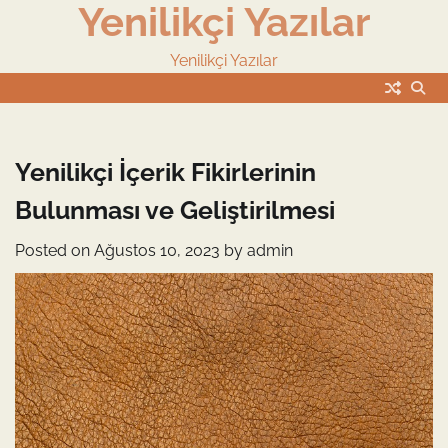
Yenilikçi Yazılar
Skip
to
content
Yenilikçi Yazılar
Yenilikçi İçerik Fikirlerinin
Bulunması ve Geliştirilmesi
Posted on
Ağustos 10, 2023
by
admin