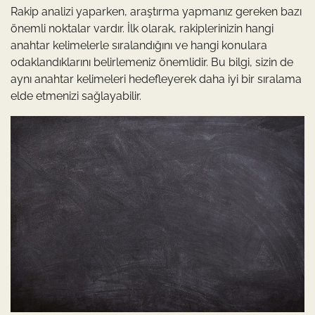
Rakip analizi yaparken, araştırma yapmanız gereken bazı
önemli noktalar vardır. İlk olarak, rakiplerinizin hangi
anahtar kelimelerle sıralandığını ve hangi konulara
odaklandıklarını belirlemeniz önemlidir. Bu bilgi, sizin de
aynı anahtar kelimeleri hedefleyerek daha iyi bir sıralama
elde etmenizi sağlayabilir.