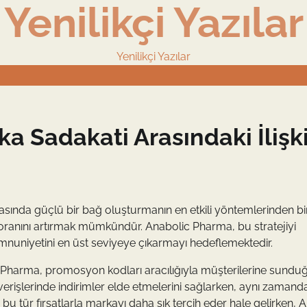
Yenilikçi Yazılar
Yenilikçi Yazılar
a Sadakati Arasındaki İlişk
ında güçlü bir bağ oluşturmanın en etkili yöntemlerinden biri
e oranını artırmak mümkündür. Anabolic Pharma, bu stratejiyi
nuniyetini en üst seviyeye çıkarmayı hedeflemektedir.
ic Pharma, promosyon kodları aracılığıyla müşterilerine sundu
ışverişlerinde indirimler elde etmelerini sağlarken, aynı zamand
 bu tür fırsatlarla markayı daha sık tercih eder hale gelirken, 