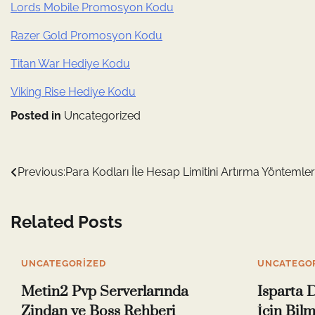
Lords Mobile Promosyon Kodu
Razer Gold Promosyon Kodu
Titan War Hediye Kodu
Viking Rise Hediye Kodu
Posted in
Uncategorized
Yazı
Previous:
Para Kodları İle Hesap Limitini Artırma Yöntemler
gezinmesi
Related Posts
UNCATEGORIZED
UNCATEGO
Metin2 Pvp Serverlarında
Isparta 
Zindan ve Boss Rehberi
İçin Bil