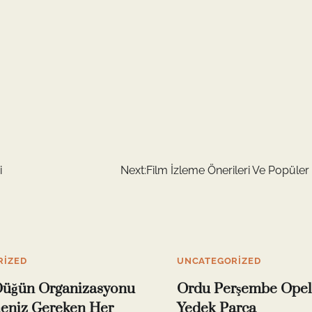
i
Next:
Film İzleme Önerileri Ve Popüler
RIZED
UNCATEGORIZED
Düğün Organizasyonu
Ordu Perşembe Opel
meniz Gereken Her
Yedek Parça