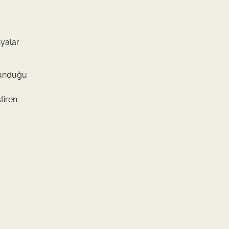
nyalar
 sunduğu
tiren