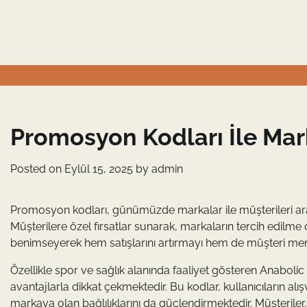
Skip
to
content
Promosyon Kodları İle Mark
Posted on
Eylül 15, 2025
by
admin
Promosyon kodları, günümüzde markalar ile müşterileri aras
Müşterilere özel fırsatlar sunarak, markaların tercih edilm
benimseyerek hem satışlarını artırmayı hem de müşteri mem
Özellikle spor ve sağlık alanında faaliyet gösteren Anabol
avantajlarla dikkat çekmektedir. Bu kodlar, kullanıcıların al
markaya olan bağlılıklarını da güçlendirmektedir. Müşteriler,