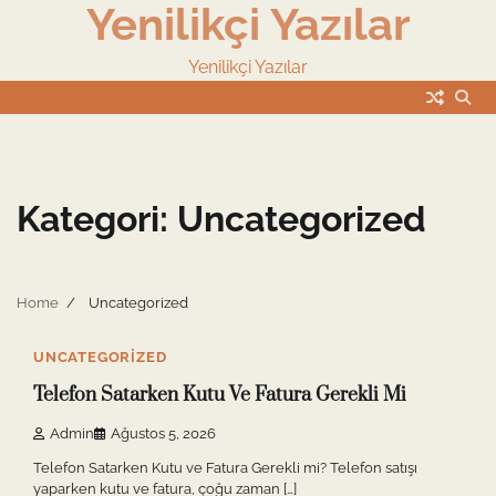
Yenilikçi Yazılar
Skip
to
content
Yenilikçi Yazılar
Kategori:
Uncategorized
Home
Uncategorized
2 min read
0
UNCATEGORIZED
Telefon Satarken Kutu Ve Fatura Gerekli Mi
Admin
Ağustos 5, 2026
Telefon Satarken Kutu ve Fatura Gerekli mi? Telefon satışı
yaparken kutu ve fatura, çoğu zaman […]