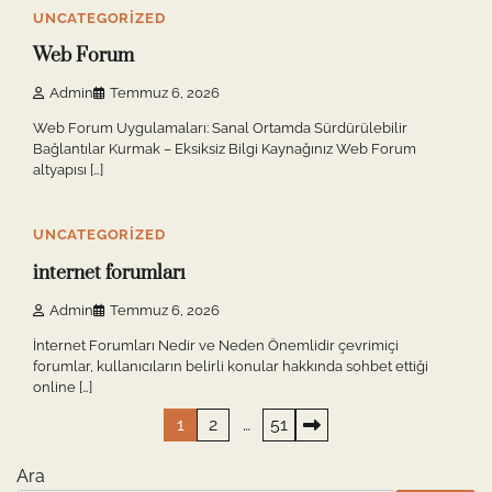
UNCATEGORIZED
Web Forum
Admin
Temmuz 6, 2026
Web Forum Uygulamaları: Sanal Ortamda Sürdürülebilir
Bağlantılar Kurmak – Eksiksiz Bilgi Kaynağınız Web Forum
altyapısı […]
17 min read
0
UNCATEGORIZED
internet forumları
Admin
Temmuz 6, 2026
İnternet Forumları Nedir ve Neden Önemlidir çevrimiçi
forumlar, kullanıcıların belirli konular hakkında sohbet ettiği
online […]
Yazı
1
2
…
51
sayfalaması
Ara