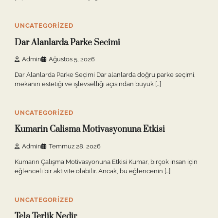
2 min read
0
UNCATEGORIZED
Dar Alanlarda Parke Secimi
Admin
Ağustos 5, 2026
Dar Alanlarda Parke Seçimi Dar alanlarda doğru parke seçimi,
mekanın estetiği ve işlevselliği açısından büyük […]
2 min read
0
UNCATEGORIZED
Kumarin Calisma Motivasyonuna Etkisi
Admin
Temmuz 28, 2026
Kumarın Çalışma Motivasyonuna Etkisi Kumar, birçok insan için
eğlenceli bir aktivite olabilir. Ancak, bu eğlencenin […]
2 min read
0
UNCATEGORIZED
Tela Terlik Nedir