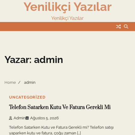
Yenilikçi Yazılar
Skip
to
content
Yenilikçi Yazılar
Yazar:
admin
Home
admin
2 min read
0
UNCATEGORIZED
Telefon Satarken Kutu Ve Fatura Gerekli Mi
Admin
Ağustos 5, 2026
Telefon Satarken Kutu ve Fatura Gerekli mi? Telefon satışı
yaparken kutu ve fatura, çoğu zaman […]