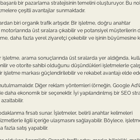
aşarılı bir pazarlama stratejisinin temelini oluşturuyor. Bu n
elere çeşitli avantajlar sunmaktadır.
dan biri organik trafik artışıdır. Bir işletme, doğru anahtar
otorlarında üst sıralara çıkabilir ve potansiyel müşterilerin d
tme, daha fazla yerel ziyaretçi çekebilir ve işinin büyümesine 
r işletme, arama sonuçlarında üst sıralarda yer aldığında, kulla
enilir ve otorite sahibi olduğunu düşündükleri işletmelerle çal
r işletme markası güçlendirilebilir ve rekabet avantajı elde edeb
 unutulmamalıdır. Diğer reklam yöntemleri (örneğin, Google A
 daha ekonomik bir seçenektir. İyi yapılandırılmış bir SEO strat
zaltabilir.
klanma fırsatı sunar. İşletmeler, belirli anahtar kelimeleri
metlerle ilgili içeriğe ulaşmasını sağlayabilir. Böylece, işletme
 fazla satış yapabilir.