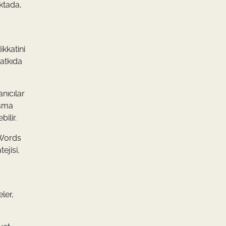
oktada,
ikkatini
katkıda
nıcılar
ışma
ilir.
dWords
ejisi,
ler,