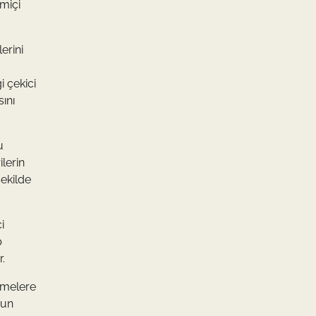
imiçi
erini
i çekici
ını
u
ilerin
şekilde
i
b
r.
etmelere
nun