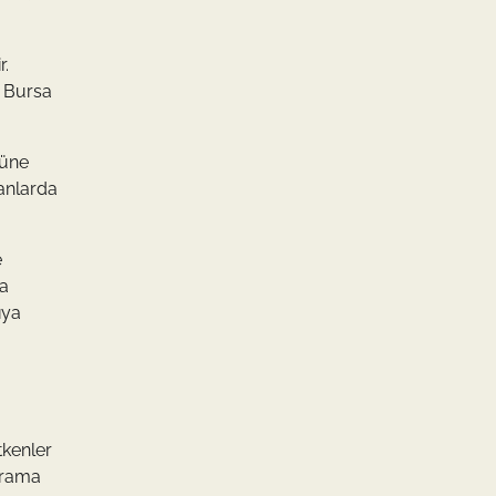
r.
e Bursa
rüne
lanlarda
e
ma
ıya
tkenler
arama