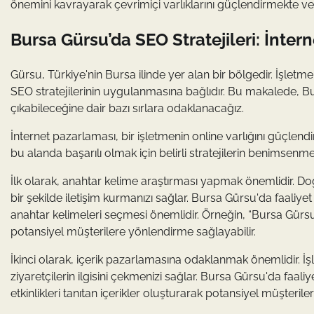
önemini kavrayarak çevrimiçi varlıklarını güçlendirmekte ve 
Bursa Gürsu’da SEO Stratejileri: İnte
Gürsu, Türkiye'nin Bursa ilinde yer alan bir bölgedir. İşlet
SEO stratejilerinin uygulanmasına bağlıdır. Bu makalede, Bu
çıkabileceğine dair bazı sırlara odaklanacağız.
İnternet pazarlaması, bir işletmenin online varlığını güçlendi
bu alanda başarılı olmak için belirli stratejilerin benimsenm
İlk olarak, anahtar kelime araştırması yapmak önemlidir. Doğr
bir şekilde iletişim kurmanızı sağlar. Bursa Gürsu'da faaliye
anahtar kelimeleri seçmesi önemlidir. Örneğin, “Bursa Gürsu 
potansiyel müşterilere yönlendirme sağlayabilir.
İkinci olarak, içerik pazarlamasına odaklanmak önemlidir. İşle
ziyaretçilerin ilgisini çekmenizi sağlar. Bursa Gürsu'da faali
etkinlikleri tanıtan içerikler oluşturarak potansiyel müşteriler i