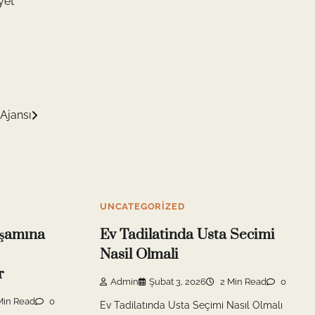
yet
Ajansı
UNCATEGORIZED
aşamına
Ev Tadilatinda Usta Secimi
Nasil Olmali
r
Admin
Şubat 3, 2026
2 Min Read
0
Min Read
0
Ev Tadilatında Usta Seçimi Nasıl Olmalı