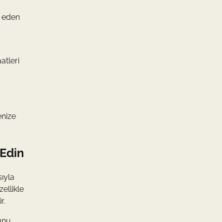
k eden
atleri
enize
 Edin
sıyla
ellikle
r.
unu