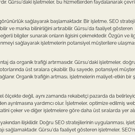
rdır. Gürsu'daki işletmeler, bu hizmetlerden faydalanarak çevr
görünürlük sağlayarak başlamaktadır. Bir işletme, SEO stratejil
r ve marka bilinirliğini artırabilir. Gürsu'da faaliyet gösteren
ğerli bilgiler sunarak onların ilgisini çekmektedir. Özgün ve ilg
örünmeyi sağlayarak işletmelerin potansiyel müşterilere ulaşmas
aj da organik trafiği artırmasıdır. Gürsu'daki işletmeler, doğr
otorlarında üst sıralara çıkabilir. Bu sayede, potansiyel müşter
nır. Organik trafiğin artması, işletmelerin maliyet-etkin bir 
el ölçekte değil, aynı zamanda rekabetçi pazarda da belirleyic
rinden ayrılmasına yardımcı olur. İşletmeler, optimize edilmiş we
kkatini çeker ve diğer işletmelere göre daha üst sıralarda yer alı
 yakından ilişkilidir. Doğru SEO stratejilerinin uygulanması, işl
tajı sağlamaktadır. Gürsu'da faaliyet gösteren işletmeler, SEO'