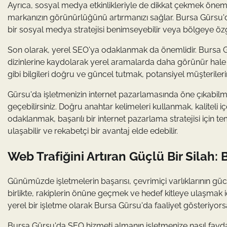
Ayrıca, sosyal medya etkinlikleriyle de dikkat çekmek öneml
markanızın görünürlüğünü artırmanızı sağlar. Bursa Gürsu'da f
bir sosyal medya stratejisi benimseyebilir veya bölgeye ö
Son olarak, yerel SEO'ya odaklanmak da önemlidir. Bursa Gü
dizinlerine kaydolarak yerel aramalarda daha görünür hale gele
gibi bilgileri doğru ve güncel tutmak, potansiyel müşterilerin 
Gürsu'da işletmenizin internet pazarlamasında öne çıkabilme
geçebilirsiniz. Doğru anahtar kelimeleri kullanmak, kalitel
odaklanmak, başarılı bir internet pazarlama stratejisi için te
ulaşabilir ve rekabetçi bir avantaj elde edebilir.
Web Trafiğini Artıran Güçlü Bir Silah:
Günümüzde işletmelerin başarısı, çevrimiçi varlıklarının gücü
birlikte, rakiplerin önüne geçmek ve hedef kitleye ulaşmak iç
yerel bir işletme olarak Bursa Gürsu'da faaliyet gösteriyorsa
Bursa Gürsu'da SEO hizmeti almanın işletmenize nasıl fayd