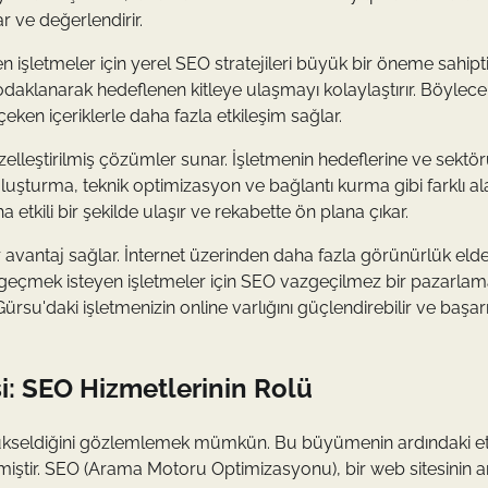
ar ve değerlendirir.
n işletmeler için yerel SEO stratejileri büyük bir öneme sahipti
odaklanarak hedeflenen kitleye ulaşmayı kolaylaştırır. Böylec
çeken içeriklerle daha fazla etkileşim sağlar.
lleştirilmiş çözümler sunar. İşletmenin hedeflerine ve sektö
k oluşturma, teknik optimizasyon ve bağlantı kurma gibi farklı a
a etkili bir şekilde ulaşır ve rekabette ön plana çıkar.
 avantaj sağlar. İnternet üzerinden daha fazla görünürlük eld
 geçmek isteyen işletmeler için SEO vazgeçilmez bir pazarla
Gürsu'daki işletmenizin online varlığını güçlendirebilir ve başar
şi: SEO Hizmetlerinin Rolü
la yükseldiğini gözlemlemek mümkün. Bu büyümenin ardındaki e
miştir. SEO (Arama Motoru Optimizasyonu), bir web sitesinin 