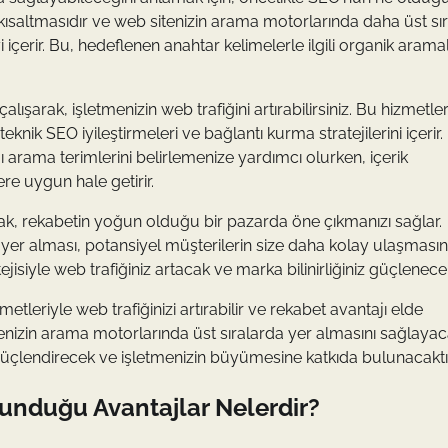
saltmasıdır ve web sitenizin arama motorlarında daha üst sı
i içerir. Bu, hedeflenen anahtar kelimelerle ilgili organik aram
ışarak, işletmenizin web trafiğini artırabilirsiniz. Bu hizmetle
knik SEO iyileştirmeleri ve bağlantı kurma stratejilerini içerir.
ı arama terimlerini belirlemenize yardımcı olurken, içerik
re uygun hale getirir.
ak, rekabetin yoğun olduğu bir pazarda öne çıkmanızı sağlar.
 yer alması, potansiyel müşterilerin size daha kolay ulaşmasın
ejisiyle web trafiğiniz artacak ve marka bilinirliğiniz güçlenecek
tleriyle web trafiğinizi artırabilir ve rekabet avantajı elde
tmenizin arama motorlarında üst sıralarda yer almasını sağlaya
ızı güçlendirecek ve işletmenizin büyümesine katkıda bulunacaktı
unduğu Avantajlar Nelerdir?