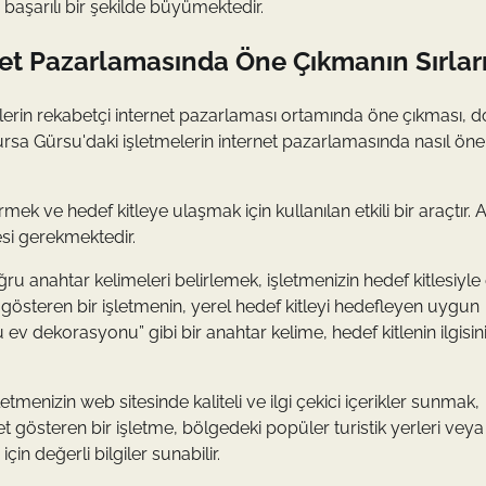
başarılı bir şekilde büyümektedir.
rnet Pazarlamasında Öne Çıkmanın Sırlar
melerin rekabetçi internet pazarlaması ortamında öne çıkması, 
rsa Gürsu'daki işletmelerin internet pazarlamasında nasıl öne
rmek ve hedef kitleye ulaşmak için kullanılan etkili bir araçtır. 
esi gerekmektedir.
u anahtar kelimeleri belirlemek, işletmenizin hedef kitlesiyle e
t gösteren bir işletmenin, yerel hedef kitleyi hedefleyen uygun
ev dekorasyonu” gibi bir anahtar kelime, hedef kitlenin ilgisin
tmenizin web sitesinde kaliteli ve ilgi çekici içerikler sunmak,
yet gösteren bir işletme, bölgedeki popüler turistik yerleri veya
çin değerli bilgiler sunabilir.