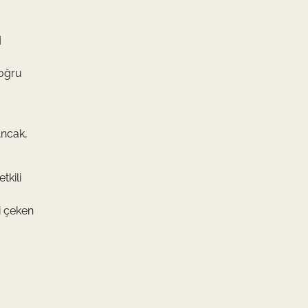
ı
doğru
Ancak,
tkili
i çeken