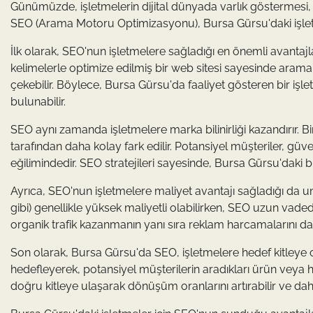
Günümüzde, işletmelerin dijital dünyada varlık göstermesi, b
SEO (Arama Motoru Optimizasyonu), Bursa Gürsu'daki işletm
İlk olarak, SEO'nun işletmelere sağladığı en önemli avantajlar
kelimelerle optimize edilmiş bir web sitesi sayesinde arama m
çekebilir. Böylece, Bursa Gürsu'da faaliyet gösteren bir işle
bulunabilir.
SEO aynı zamanda işletmelere marka bilinirliği kazandırır. Bi
tarafından daha kolay fark edilir. Potansiyel müşteriler, güv
eğilimindedir. SEO stratejileri sayesinde, Bursa Gürsu'daki bi
Ayrıca, SEO'nun işletmelere maliyet avantajı sağladığı da
gibi) genellikle yüksek maliyetli olabilirken, SEO uzun vadede
organik trafik kazanmanın yanı sıra reklam harcamalarını da a
Son olarak, Bursa Gürsu'da SEO, işletmelere hedef kitleye oda
hedefleyerek, potansiyel müşterilerin aradıkları ürün veya hiz
doğru kitleye ulaşarak dönüşüm oranlarını artırabilir ve daha