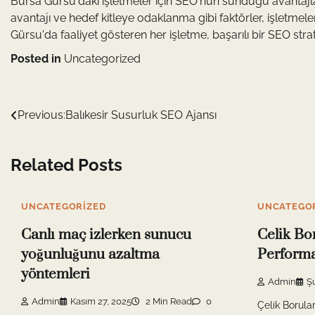
Bursa Gürsu'daki işletmeler için SEO'nun sunduğu avantajlar o
avantajı ve hedef kitleye odaklanma gibi faktörler, işletmele
Gürsu'da faaliyet gösteren her işletme, başarılı bir SEO str
Posted in
Uncategorized
Yazı
Previous:
Balıkesir Susurluk SEO Ajansı
gezinmesi
Related Posts
UNCATEGORIZED
UNCATEGO
Canlı maç izlerken sunucu
Celik Bo
yoğunluğunu azaltma
Perform
yöntemleri
Admin
Ş
Admin
Kasım 27, 2025
2 Min Read
0
Çelik Borula