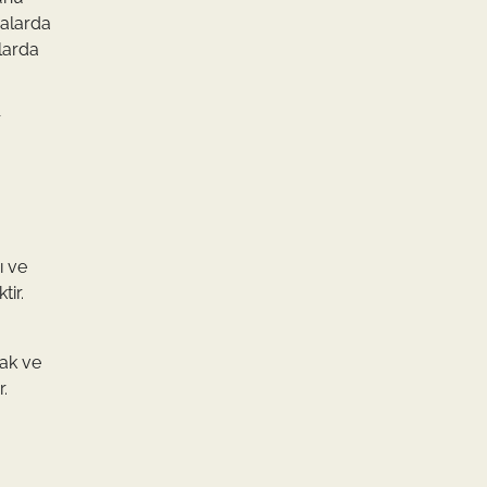
ralarda
alarda
r
ı ve
tir.
cak ve
r.