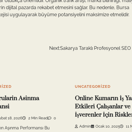
ldukça önemlidir. Organik trafik artışı, marka bilinirliği, mali
rin dijital pazarda rekabet etmesini sağlar. Bu nedenle, Bursa
atejisi uygulayarak büyüme potansiyelini maksimize etmelidir.
Next:
Sakarya Taraklı Profesyonel SEO 
RIZED
UNCATEGORIZED
rularin Asinma
Online Kumarın İş Y
ansi
Etkileri Çalışanlar ve
İşverenler İçin Riskle
ubat 18, 2026
2 Min Read
0
Admin
Ocak 10, 2025
11 
rın Aşınma Performansı Bu