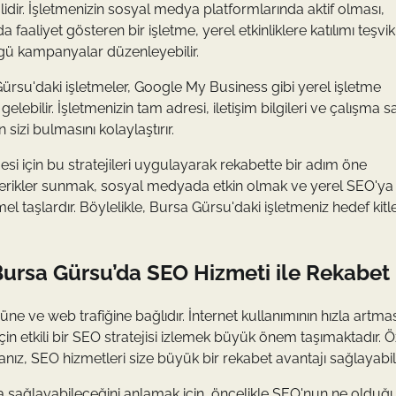
idir. İşletmenizin sosyal medya platformlarında aktif olması,
aaliyet gösteren bir işletme, yerel etkinliklere katılımı teşvi
zgü kampanyalar düzenleyebilir.
rsu'daki işletmeler, Google My Business gibi yerel işletme
bilir. İşletmenizin tam adresi, iletişim bilgileri ve çalışma sa
sizi bulmasını kolaylaştırır.
si için bu stratejileri uygulayarak rekabette bir adım öne
i içerikler sunmak, sosyal medyada etkin olmak ve yerel SEO'ya
mel taşlardır. Böylelikle, Bursa Gürsu'daki işletmeniz hedef kitl
 Bursa Gürsu’da SEO Hizmeti ile Rekabet
ne ve web trafiğine bağlıdır. İnternet kullanımının hızla artma
in etkili bir SEO stratejisi izlemek büyük önem taşımaktadır. Öz
nız, SEO hizmetleri size büyük bir rekabet avantajı sağlayabili
a sağlayabileceğini anlamak için, öncelikle SEO'nun ne olduğ