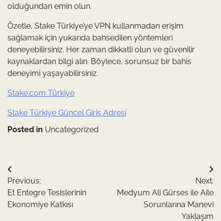
olduğundan emin olun.
Özetle, Stake Türkiye’ye VPN kullanmadan erişim
sağlamak için yukarıda bahsedilen yöntemleri
deneyebilirsiniz. Her zaman dikkatli olun ve güvenilir
kaynaklardan bilgi alın. Böylece, sorunsuz bir bahis
deneyimi yaşayabilirsiniz.
Stake.com Türkiye
Stake Türkiye Güncel Giriş Adresi
Posted in
Uncategorized
Yazı
Previous:
Next:
gezinmesi
Et Entegre Tesislerinin
Medyum Ali Gürses ile Aile
Ekonomiye Katkısı
Sorunlarına Manevi
Yaklaşım