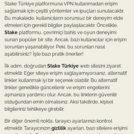
Stake Türkiye platformuna VPN kullanmadan erişim
sağlamak için çeşitli yöntemler ve ipuçları sunulacaktır.
Bu makalede, kullanıcıların sorunsuz bir deneyim elde
etmeleri için gerekli bilgiler paylaşılacaktır. Öncelikle,
Stake
platformu, çevrimiçi bahis ve oyun deneyimi
sunan popüler bir site. Ancak, bazı kullanıcılar için erişim
sorunları yaşanabiliyor. Peki, bu sorunları nasıl
aşabilirsiniz? İşte bazı pratik öneriler!
İlk adım, doğrudan
Stake Türkiye
web sitesini ziyaret
etmektir. Eğer siteye erişim sağlayamıyorsanız, alternatif
linkler kullanmak iyi bir seçenek olabilir. Bu alternatif
linkler genellikle güncellenir ve erişim engellerini
aşmanıza yardımcı olur. Ancak, bu linklerin güvenilir
olduğundan emin olmalısınız. Aksi takdirde, kişisel
bilgileriniz tehlikeye girebilir.
Bir diğer önemli nokta, tarayıcı ayarlarınızı kontrol
etmektir. Tarayıcınızın
gizlilik
ayarları, bazı sitelere erişimi