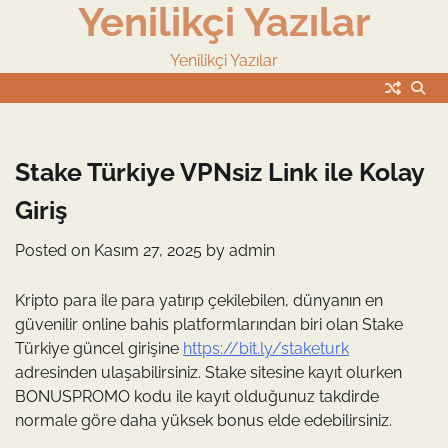
Yenilikçi Yazılar
Skip
to
content
Yenilikçi Yazılar
Stake Türkiye VPNsiz Link ile Kolay
Giriş
Posted on
Kasım 27, 2025
by
admin
Kripto para ile para yatırıp çekilebilen, dünyanın en
güvenilir online bahis platformlarından biri olan Stake
Türkiye güncel girişine
https://bit.ly/staketurk
adresinden ulaşabilirsiniz. Stake sitesine kayıt olurken
BONUSPROMO kodu ile kayıt olduğunuz takdirde
normale göre daha yüksek bonus elde edebilirsiniz.