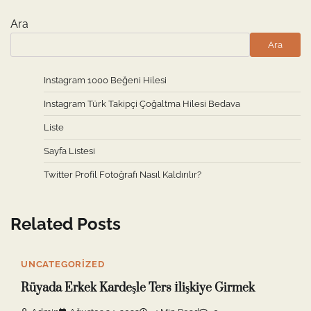
Ara
Ara
Instagram 1000 Beğeni Hilesi
Instagram Türk Takipçi Çoğaltma Hilesi Bedava
Liste
Sayfa Listesi
Twitter Profil Fotoğrafı Nasıl Kaldırılır?
Related Posts
UNCATEGORIZED
Rüyada Erkek Kardeşle Ters İlişkiye Girmek