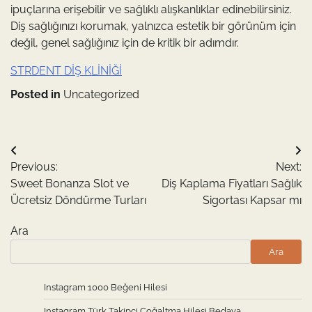
ipuçlarına erişebilir ve sağlıklı alışkanlıklar edinebilirsiniz.
Diş sağlığınızı korumak, yalnızca estetik bir görünüm için
değil, genel sağlığınız için de kritik bir adımdır.
STRDENT DİŞ KLİNİĞİ
Posted in
Uncategorized
Yazı
Previous:
Next:
gezinmesi
Sweet Bonanza Slot ve
Diş Kaplama Fiyatları Sağlık
Ücretsiz Döndürme Turları
Sigortası Kapsar mı
Ara
Ara
Instagram 1000 Beğeni Hilesi
Instagram Türk Takipçi Çoğaltma Hilesi Bedava