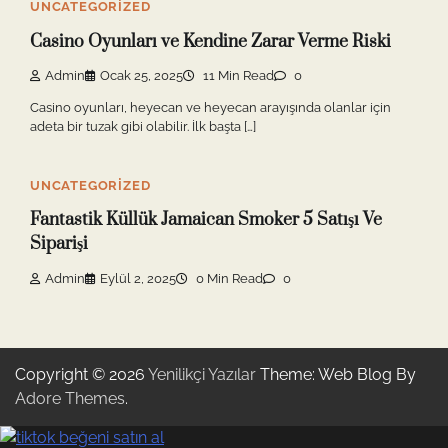
UNCATEGORIZED
Casino Oyunları ve Kendine Zarar Verme Riski
Admin
Ocak 25, 2025
11 Min Read
0
Casino oyunları, heyecan ve heyecan arayışında olanlar için
adeta bir tuzak gibi olabilir. İlk başta […]
UNCATEGORIZED
Fantastik Küllük Jamaican Smoker 5 Satışı Ve
Siparişi
Admin
Eylül 2, 2025
0 Min Read
0
Copyright © 2026
Yenilikçi Yazılar
Theme: Web Blog By
Adore Themes
.