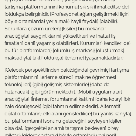
tartışma platformlarının} konumu} sık sık ihmal edilse de}
{oldukça belirgin}dir. {Profesyonel ağları geliştirmek} {için}
böyle ortamlarda} yer almak} hayli faydalı} {olabilir}.
Sorunlara çözüm üreten} {kişiler} bu mekanlar
aracılığıyla} saygınlıklarını} yükseltirler} ve {hatta} {iş
fırsatları} dahi} yaşamış olabilirler}. Kurumlar} kendileri de}
bu tür platformlarda} {olumlu iş markası} {oluşturmak}
maksadıyla} {aktif oldukça} ilerleme} {yaşamaktadırlar}.
{Gelecek perspektifinden bakıldığında} çevrimiçi tartışma
platformlarının} ilerleme süreci} makine öğrenmesi
teknolojileri} {gibi} gelişmiş sistemlerle} {daha da
hızlanacak} {gibi görünmektedir}. {Mobil uygulamalar}
aracılığıyla} {İnternet forumlarına} katılım} {daha kolay} {bir
hale dönüşecek} {gibi tahmin edilmektedir}. Alternatif
dijital ortamların} etki alanı genişledikçe} bu yanlış kanıyla}
bu platformların} {sonunu geleceğini} söyleyen kişiler
olsa da}, {gerçekte} anlamlı tartışma bekleyen} birey
miktarı} {giderek artarak} böyle ortamları} yeni nesil