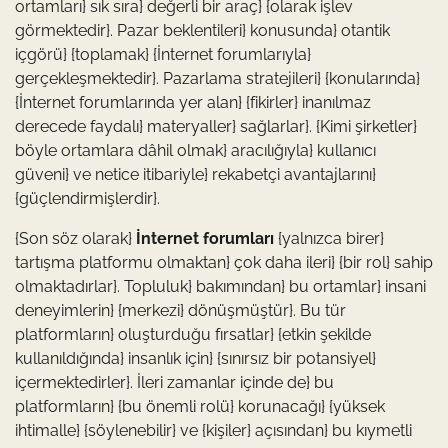
ortamları} sık sıra} değerli bir araç} {olarak işlev
görmektedir}. Pazar beklentileri} konusunda} otantik
içgörü} {toplamak} {İnternet forumlarıyla}
gerçekleşmektedir}. Pazarlama stratejileri} {konularında}
{İnternet forumlarında yer alan} {fikirler} inanılmaz
derecede faydalı} materyaller} sağlarlar}. {Kimi şirketler}
böyle ortamlara dâhil olmak} aracılığıyla} kullanıcı
güveni} ve netice itibariyle} rekabetçi avantajlarını}
{güçlendirmişlerdir}.
{Son söz olarak}
İnternet forumları
{yalnızca birer}
tartışma platformu olmaktan} çok daha ileri} {bir rol} sahip
olmaktadırlar}. Topluluk} bakımından} bu ortamlar} insani
deneyimlerin} {merkezi} dönüşmüştür}. Bu tür
platformların} oluşturduğu fırsatlar} {etkin şekilde
kullanıldığında} insanlık için} {sınırsız bir potansiyel}
içermektedirler}. İleri zamanlar içinde de} bu
platformların} {bu önemli rolü} korunacağı} {yüksek
ihtimalle} {söylenebilir} ve {kişiler} açısından} bu kıymetli