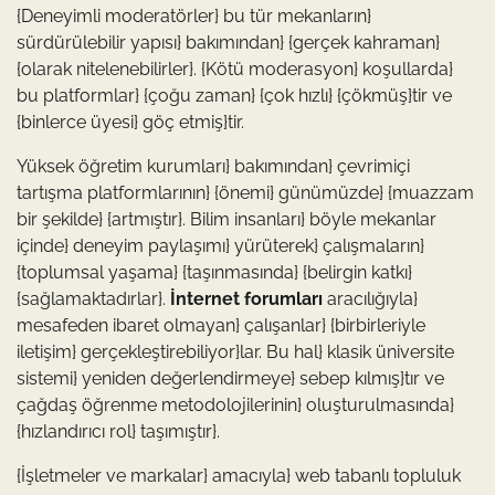
{Deneyimli moderatörler} bu tür mekanların}
sürdürülebilir yapısı} bakımından} {gerçek kahraman}
{olarak nitelenebilirler}. {Kötü moderasyon} koşullarda}
bu platformlar} {çoğu zaman} {çok hızlı} {çökmüş}tir ve
{binlerce üyesi} göç etmiş}tir.
Yüksek öğretim kurumları} bakımından} çevrimiçi
tartışma platformlarının} {önemi} günümüzde} {muazzam
bir şekilde} {artmıştır}. Bilim insanları} böyle mekanlar
içinde} deneyim paylaşımı} yürüterek} çalışmaların}
{toplumsal yaşama} {taşınmasında} {belirgin katkı}
{sağlamaktadırlar}.
İnternet forumları
aracılığıyla}
mesafeden ibaret olmayan} çalışanlar} {birbirleriyle
iletişim} gerçekleştirebiliyor}lar. Bu hal} klasik üniversite
sistemi} yeniden değerlendirmeye} sebep kılmış}tır ve
çağdaş öğrenme metodolojilerinin} oluşturulmasında}
{hızlandırıcı rol} taşımıştır}.
{İşletmeler ve markalar} amacıyla} web tabanlı topluluk