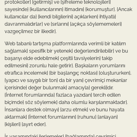
protokoller} {getirmiş} ve {şifreleme teknolojileri}
sayesinde} {kullanıcılarının} itimadını} {korumuştur}. {Ancak
kullanıcılar da} {kendi bilgilerini} açıklarken} ihtiyatlı}
davranmalıdırlar} ve {sırlarını} {açıkça söylememeleri}
vazgeçilmez bir ilkedir}.
Web tabanlı tartışma platformlarında verimli bir katılım
sağlamak} spesifik bir yetenek} değerlendirilebilir} ve bu
başarıyı elde edebilmek} çeşitli tavsiyelerin} takip
edilmesini} zorunlu hale getirir}. Başkaların yorumlarını
etraflıca incelemek} {bir başlangıç noktası} {oluştururken},
{yapıcı ve saygılı bir ton} da bir yanı} çevrimiçi mekanlar
içerisinde} değer bulunmak} amacıyla} gerekli}dır.
{İnternet forumlarında} fazlaca yazıdan} tercih edilen
biçimde} söz söylemek} daha olumlu karşılanmaktadır}.
İnsanlara destek olmayı} {arzu etmek} ve bunu hayata
aktarmak} {İnternet forumlarının} {ruhunu} {anlayan}
{kişileri} {ayırt eder}.
İş yaşamındaki ilerlemeler} {bağlamında} çevrimiçi