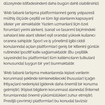
düzeyinde istifadesinden} daha bugün dahil olabilirsiniz}.
Web tabanlı tartışma platformlarının} geniş yelpazesi}
müthiş ölçüde çeşitli} ve tüm ilgi alanlarını kapsayan}
siteler yer almakta}dır. Yazılım uzmanları} {için özel
forumlar} yerini alırken}, {sanat ve tasarım} biçimindeki
sahaları} {ele alan} siteler} eşit oranda} yüksek kullanıcı
oranına sahip}dır. Spor} ve iş yönetimi} {gibi ciddi
konularında} açılan platformlar} geniş bir kitlenin} günlük
rutininde} {pozitif katkı sağlamakta}dir. {Bu çeşitlilik
sayesinde} bu platformlar} tüm katılımcıların tutkuları}
konusunda} {uygun bir yer} {sunmakta}dır.
Web tabanlı tartışma mekanlarında kişisel verilerin
korunması} şeklinde isimlenebilecek} {hususlar} {çağın
ihtiyaçları} nedeniyle} {giderek daha önemli} bir konuma
gelmiştir}. {Kişisel bilgilerin korunması} alanında} {İnternet
forumlarında} önemli yükümlülükler} zuhur etmiştir}.
Prestijli çevrimiçi platformlar} bu konuda} tavizsiz