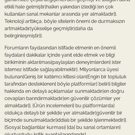
etkili hale gelmiştir|halkın yakından izlediği |en çok
kullanılan sanal mekanlar arasında yer almaktadır}}.
Teknoloji arttıkça, böyle sitelerin önemi de durmaksızın
artmaktadır|yükselişe geçmiştir|daha da
belirginleşmiştir}}.
Forumların faydasından istifade etmenin en önemli
faydaları} dakikalar içinde yanıt elde etmek ve bilgi
birikiminin aktarılması|paylaşılan deneyimlerden} ister
istemez istifade sağlayabilmektir}. Milyonlarca üyesi
bulunan|Geniş bir katılımcı kitlesi olan|Engin bir topluluk
tarafından desteklenen} böyle platformlar} belirli bilgiler
hakkında en detaylı açıklamalar sunmaktadır|en doğru
cevapları barındırmaktadır|en güvenilir çözümler yer
almaktadır}}. {Ürün incelemeleri} bu platformlarda}
oldukça detaylı bir şekilde yer almaktadır|güvenilir bir
biçimde sunulmaktadır|iddialı bir şekilde işlenmektedir}}.
{Sosyal bağlantılar kurması} {da} bu sanal ortamların}
oluşturduğu kritik avantajlarındandır}.