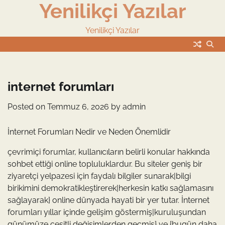
Yenilikçi Yazılar
Skip
to
content
Yenilikçi Yazılar
internet forumları
Posted on
Temmuz 6, 2026
by
admin
İnternet Forumları Nedir ve Neden Önemlidir
çevrimiçi forumlar, kullanıcıların belirli konular hakkında
sohbet ettiği online topluluklardur. Bu siteler geniş bir
ziyaretçi yelpazesi için faydalı bilgiler sunarak|bilgi
birikimini demokratikleştirerek|herkesin katkı sağlamasını
sağlayarak} online dünyada hayati bir yer tutar. İnternet
forumları yıllar içinde gelişim göstermiş|kuruluşundan
günümüze çeşitli değişimlerden geçmiş} ve {bugün daha