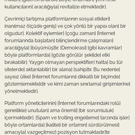
kullanıcıların} aracılığıyla} revitalize etmektedir}.
Çevrimiçi tartışma platformlarının sosyal etkileri}
inanılmaz ölçüde geniş} ve çok yönlü bir yapısı olan} bir
olgudur}. Kolektif eylemler} {çoğu zaman} {İnternet
forumlarında başlatan} bilinçlendirme çalışmaları}
aracılığıyla} {büyümüş}tır. {Demokrasi} {gibi kavramlar}
böyle platformlarda} {gözle görülür şekilde} etki
bırakabilir}. Yaygın olmayan perspektifler} hatta} bu tür
sitelerde} aktarılabilir} bir alana} {sahip}tır. Bu nedenle}
sayısız ülke} {İnternet forumlarını} dikkatli bir biçimde}
gözlemlemekte}dir ve kimi zaman sınırlama} girişimlerine}
yönelmektedir}.
Platform yöneticilerinin} {İnternet forumlarındaki rolü}
genellikle} unutulan} ama önemli} {bir sorumluluk}
içermektedir}. {Spam ve trolling engelleme} tarzında işler}
böyle ortamlarda} {kaliteli bir ortamın} sürdürülmesi}
amacıyla} vazgeçilmez} pozisyon tutmaktadır}tır.