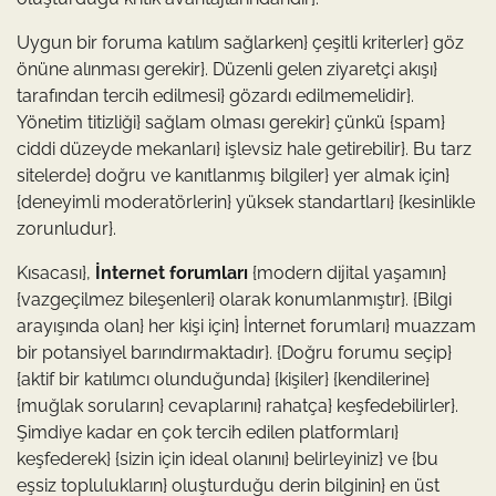
Uygun bir foruma katılım sağlarken} çeşitli kriterler} göz
önüne alınması gerekir}. Düzenli gelen ziyaretçi akışı}
tarafından tercih edilmesi} gözardı edilmemelidir}.
Yönetim titizliği} sağlam olması gerekir} çünkü {spam}
ciddi düzeyde mekanları} işlevsiz hale getirebilir}. Bu tarz
sitelerde} doğru ve kanıtlanmış bilgiler} yer almak için}
{deneyimli moderatörlerin} yüksek standartları} {kesinlikle
zorunludur}.
Kısacası},
İnternet forumları
{modern dijital yaşamın}
{vazgeçilmez bileşenleri} olarak konumlanmıştır}. {Bilgi
arayışında olan} her kişi için} İnternet forumları} muazzam
bir potansiyel barındırmaktadır}. {Doğru forumu seçip}
{aktif bir katılımcı olunduğunda} {kişiler} {kendilerine}
{muğlak soruların} cevaplarını} rahatça} keşfedebilirler}.
Şimdiye kadar en çok tercih edilen platformları}
keşfederek} {sizin için ideal olanını} belirleyiniz} ve {bu
eşsiz toplulukların} oluşturduğu derin bilginin} en üst