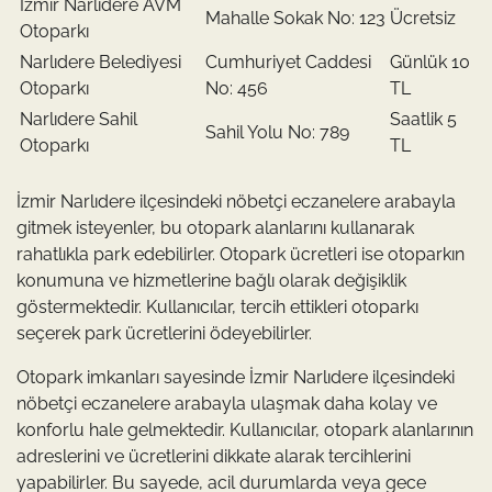
İzmir Narlıdere AVM
Mahalle Sokak No: 123
Ücretsiz
Otoparkı
Narlıdere Belediyesi
Cumhuriyet Caddesi
Günlük 10
Otoparkı
No: 456
TL
Narlıdere Sahil
Saatlik 5
Sahil Yolu No: 789
Otoparkı
TL
İzmir Narlıdere ilçesindeki nöbetçi eczanelere arabayla
gitmek isteyenler, bu otopark alanlarını kullanarak
rahatlıkla park edebilirler. Otopark ücretleri ise otoparkın
konumuna ve hizmetlerine bağlı olarak değişiklik
göstermektedir. Kullanıcılar, tercih ettikleri otoparkı
seçerek park ücretlerini ödeyebilirler.
Otopark imkanları sayesinde İzmir Narlıdere ilçesindeki
nöbetçi eczanelere arabayla ulaşmak daha kolay ve
konforlu hale gelmektedir. Kullanıcılar, otopark alanlarının
adreslerini ve ücretlerini dikkate alarak tercihlerini
yapabilirler. Bu sayede, acil durumlarda veya gece