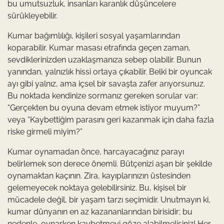
bu umutsuzluk, insanları karanlık düşüncelere
sürükleyebilir.
Kumar bağımlılığı, kişileri sosyal yaşamlarından
koparabilir. Kumar masası etrafında geçen zaman,
sevdiklerinizden uzaklaşmanıza sebep olabilir. Bunun
yanından, yalnızlık hissi ortaya çıkabilir. Belki bir oyuncak
ayı gibi yalnız, ama içsel bir savaşta zafer arıyorsunuz.
Bu noktada kendinize sormanız gereken sorular var:
“Gerçekten bu oyuna devam etmek istiyor muyum?”
veya “Kaybettiğim parasını geri kazanmak için daha fazla
riske girmeli miyim?”
Kumar oynamadan önce, harcayacağınız parayı
belirlemek son derece önemli. Bütçenizi aşan bir şekilde
oynamaktan kaçının. Zira, kayıplarınızın üstesinden
gelemeyecek noktaya gelebilirsiniz. Bu, kişisel bir
mücadele değil, bir yaşam tarzı seçimidir. Unutmayın ki,
kumar dünyanın en az kazananlarından birisidir; bu
nedenle, oynarken kaybetmeyi göze alabilmelisiniz! Her