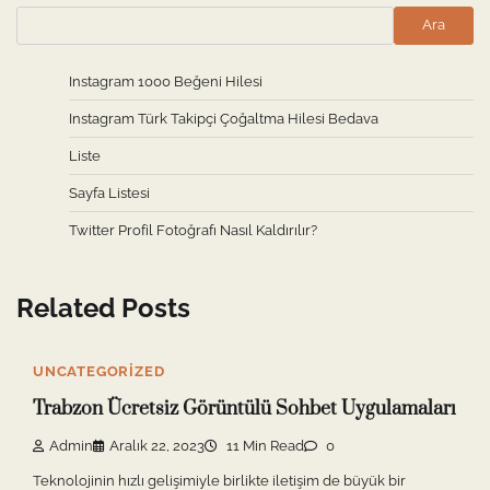
Ara
Instagram 1000 Beğeni Hilesi
Instagram Türk Takipçi Çoğaltma Hilesi Bedava
Liste
Sayfa Listesi
Twitter Profil Fotoğrafı Nasıl Kaldırılır?
Related Posts
UNCATEGORIZED
Trabzon Ücretsiz Görüntülü Sohbet Uygulamaları
Admin
Aralık 22, 2023
11 Min Read
0
Teknolojinin hızlı gelişimiyle birlikte iletişim de büyük bir