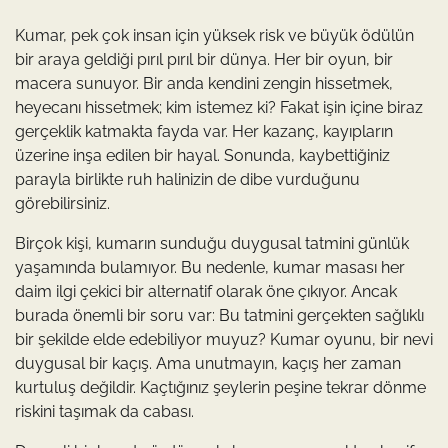
Kumar, pek çok insan için yüksek risk ve büyük ödülün
bir araya geldiği pırıl pırıl bir dünya. Her bir oyun, bir
macera sunuyor. Bir anda kendini zengin hissetmek,
heyecanı hissetmek; kim istemez ki? Fakat işin içine biraz
gerçeklik katmakta fayda var. Her kazanç, kayıpların
üzerine inşa edilen bir hayal. Sonunda, kaybettiğiniz
parayla birlikte ruh halinizin de dibe vurduğunu
görebilirsiniz.
Birçok kişi, kumarın sunduğu duygusal tatmini günlük
yaşamında bulamıyor. Bu nedenle, kumar masası her
daim ilgi çekici bir alternatif olarak öne çıkıyor. Ancak
burada önemli bir soru var: Bu tatmini gerçekten sağlıklı
bir şekilde elde edebiliyor muyuz? Kumar oyunu, bir nevi
duygusal bir kaçış. Ama unutmayın, kaçış her zaman
kurtuluş değildir. Kaçtığınız şeylerin peşine tekrar dönme
riskini taşımak da cabası.