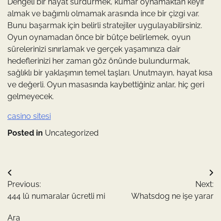
Dengeli bir hayat sürdürmek, kumar oynamaktan keyif
almak ve bağımlı olmamak arasında ince bir çizgi var.
Bunu başarmak için belirli stratejiler uygulayabilirsiniz.
Oyun oynamadan önce bir bütçe belirlemek, oyun
sürelerinizi sınırlamak ve gerçek yaşamınıza dair
hedeflerinizi her zaman göz önünde bulundurmak,
sağlıklı bir yaklaşımın temel taşları. Unutmayın, hayat kısa
ve değerli. Oyun masasında kaybettiğiniz anlar, hiç geri
gelmeyecek.
casino sitesi
Posted in
Uncategorized
Yazı
Previous:
Next:
gezinmesi
444 lü numaralar ücretli mi
Whatsdog ne işe yarar
Ara