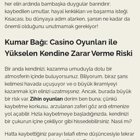
her elin ardında bambaşka duygular barındırır;
kaybedilen umutlar, hayal kırıklıkları ve başarma isteği.
Kısacası, bu dünyaya adım atarken, şansın ne kadar da
önemli olduğunu unutmamak gerekiyor!
Kumar Bağı: Casino Oyunları ile
Yükselen Kendine Zarar Verme Riski
Bir anda kendinizi, kazanma umuduyla dolu bir
atmosferin içinde buluyorsunuz. Biliyorum, biraz şans
kelimesi havada uçuşuyor ve o büyük ikramiyeyi
kazanmak için elinizi uzatmışsınız. Ancak, burada büyük
bir risk var.
Zihin oyunları
derim ben buna; çünkü
kaybetme korkusu, arzulanan zaferi göz ardı etmenize
yol açabilir. Hızla kaybetmeye başladığınızda, kendinizi
bir çukurun içine çekiliyor gibi hissedebilirsiniz. Nasıl mı?
Hatta kaybettiğiniz parayı telafi etme düşüncesiyle tekrar