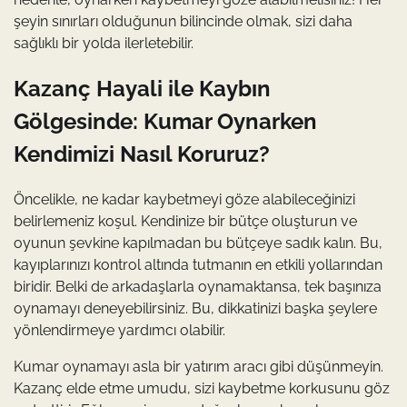
şeyin sınırları olduğunun bilincinde olmak, sizi daha
sağlıklı bir yolda ilerletebilir.
Kazanç Hayali ile Kaybın
Gölgesinde: Kumar Oynarken
Kendimizi Nasıl Koruruz?
Öncelikle, ne kadar kaybetmeyi göze alabileceğinizi
belirlemeniz koşul. Kendinize bir bütçe oluşturun ve
oyunun şevkine kapılmadan bu bütçeye sadık kalın. Bu,
kayıplarınızı kontrol altında tutmanın en etkili yollarından
biridir. Belki de arkadaşlarla oynamaktansa, tek başınıza
oynamayı deneyebilirsiniz. Bu, dikkatinizi başka şeylere
yönlendirmeye yardımcı olabilir.
Kumar oynamayı asla bir yatırım aracı gibi düşünmeyin.
Kazanç elde etme umudu, sizi kaybetme korkusunu göz