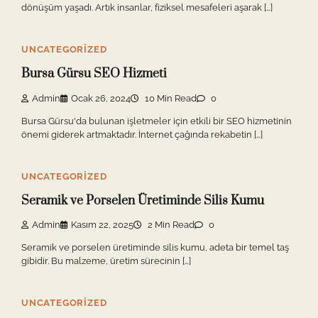
dönüşüm yaşadı. Artık insanlar, fiziksel mesafeleri aşarak […]
UNCATEGORIZED
Bursa Gürsu SEO Hizmeti
Admin
Ocak 26, 2024
10 Min Read
0
Bursa Gürsu'da bulunan işletmeler için etkili bir SEO hizmetinin
önemi giderek artmaktadır. İnternet çağında rekabetin […]
UNCATEGORIZED
Seramik ve Porselen Üretiminde Silis Kumu
Admin
Kasım 22, 2025
2 Min Read
0
Seramik ve porselen üretiminde silis kumu, adeta bir temel taş
gibidir. Bu malzeme, üretim sürecinin […]
UNCATEGORIZED