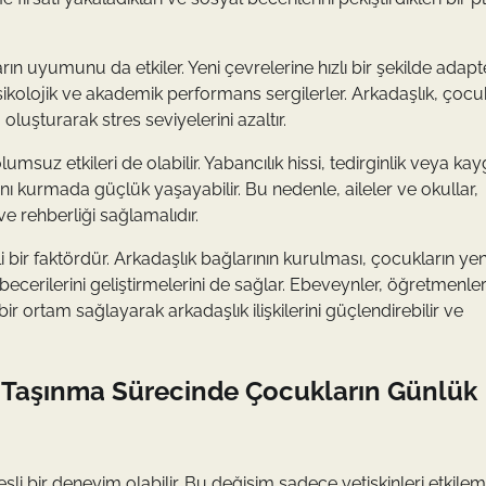
n uyumunu da etkiler. Yeni çevrelerine hızlı bir şekilde adapt
r psikolojik ve akademik performans sergilerler. Arkadaşlık, çocu
luşturarak stres seviyelerini azaltır.
suz etkileri de olabilir. Yabancılık hissi, tedirginlik veya kayg
nı kurmada güçlük yaşayabilir. Bu nedenle, aileler ve okullar,
 rehberliği sağlamalıdır.
 bir faktördür. Arkadaşlık bağlarının kurulması, çocukların yen
cerilerini geliştirmelerini de sağlar. Ebeveynler, öğretmenle
ir ortam sağlayarak arkadaşlık ilişkilerini güçlendirebilir ve
: Taşınma Sürecinde Çocukların Günlük
sli bir deneyim olabilir. Bu değişim sadece yetişkinleri etkile