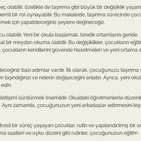
olabilir, özellikle de taşınma gibi büyük bir değişiklik yaşan
önemli bir rol oynayabilir. Bu makalede, taşınma sürecinde çoc
etmek için yapabileceğiniz şeylere değineceğiz.
olabilir. Yeni bir okula başlamak, tanıdık ortamlarını geride
 bir meydan okuma olabilir. Bu değişiklikler, çocukların eğit
i, çocukların kendilerini güvende hissetmeleri ve yeni ortama
bileceğiniz bazı adımlar vardır. İlk olarak, çocuğunuzu taşınma 
n taşındığınızı ve nelerin değişeceğini anlatın. Ayrıca, yeni okul
edin.
iletişimi sürdürmek önemlidir. Okuldaki öğretmenlerle düzenli
niz. Aynı zamanda, çocuğunuzun yeni arkadaşlar edinmesini teş
resli bir süreç yaşayan çocuklar, rutin ve yapılandırılmış bir 
ma saatleri ve uyku düzeni gibi rutinler, çocuğunuzun eğitim