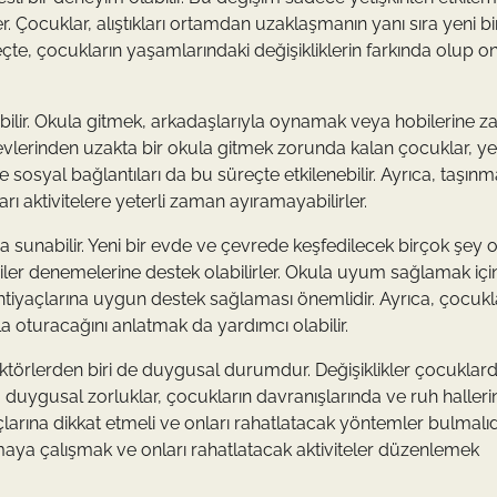
r. Çocuklar, alıştıkları ortamdan uzaklaşmanın yanı sıra yeni bi
te, çocukların yaşamlarındaki değişikliklerin farkında olup on
labilir. Okula gitmek, arkadaşlarıyla oynamak veya hobilerine 
ki evlerinden uzakta bir okula gitmek zorunda kalan çocuklar, ye
e sosyal bağlantıları da bu süreçte etkilenebilir. Ayrıca, taşın
 aktivitelere yeterli zaman ayıramayabilirler.
da sunabilir. Yeni bir evde ve çevrede keşfedilecek birçok şey ola
biler denemelerine destek olabilirler. Okula uyum sağlamak içi
ihtiyaçlarına uygun destek sağlaması önemlidir. Ayrıca, çocuk
a oturacağını anlatmak da yardımcı olabilir.
aktörlerden biri de duygusal durumdur. Değişiklikler çocuklar
 duygusal zorluklar, çocukların davranışlarında ve ruh haller
yaçlarına dikkat etmeli ve onları rahatlatacak yöntemler bulmalıdı
maya çalışmak ve onları rahatlatacak aktiviteler düzenlemek