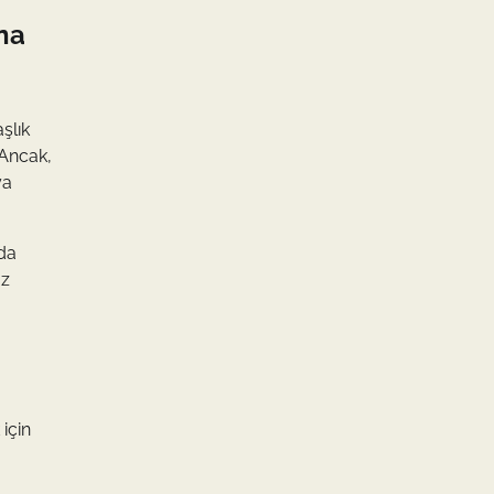
na
şlık
 Ancak,
ya
nda
uz
için