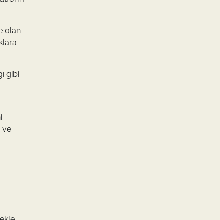
e olan
klara
ı gibi
i
r ve
mekle