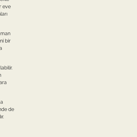
r eve
ları
zaman
ni bir
ma
bilir.
n
lara
da
inde de
r.