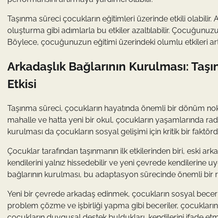
Taşınma süreci çocukların eğitimleri üzerinde etkili olabilir.
oluşturma gibi adımlarla bu etkiler azaltılabilir. Çocuğunuz
Böylece, çocuğunuzun eğitimi üzerindeki olumlu etkileri artır
Arkadaşlık Bağlarının Kurulması: Taş
Etkisi
Taşınma süreci, çocukların hayatında önemli bir dönüm noktası
mahalle ve hatta yeni bir okul, çocukların yaşamlarında radik
kurulması da çocukların sosyal gelişimi için kritik bir faktörd
Çocuklar tarafından taşınmanın ilk etkilerinden biri, eski 
kendilerini yalnız hissedebilir ve yeni çevrede kendilerine 
bağlarının kurulması, bu adaptasyon sürecinde önemli bir r
Yeni bir çevrede arkadaş edinmek, çocukların sosyal beceril
problem çözme ve işbirliği yapma gibi beceriler, çocukların sağ
çocukların duygusal destek buldukları, kendilerini ifade etme 