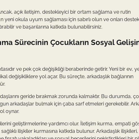
 Ancak, açık iletişim, destekleyici bir ortam sağlama ve rutin
un yeni okula uyum sağlaması için sabırlı olun ve onları destek
abilir ve başarılarına katkıda bulunabilirsiniz.
ınma Sürecinin Çocukların Sosyal Geliş
dır ve pek çok değişikliği beraberinde getirir. Yeni bir ev, ye
al değişikliklere yol açar. Bu süreçte, arkadaşlık bağlarının
ür.
arkadaşlarını geride bırakmak zorunda kalmaktır. Bu durumda, ç
uygun arkadaşlar bulmak için çaba sarf etmeleri gerekebilir. Ark
ol oynar.
erini geliştirmelerine yardımcı olur. İletişim kurma, empati g
lıklı ilişkiler kurmasına katkıda bulunur. Arkadaşlık ilişkileri,
fırsatı yakaladıkları ve sosyal becerilerini pekiştirdikleri bir 