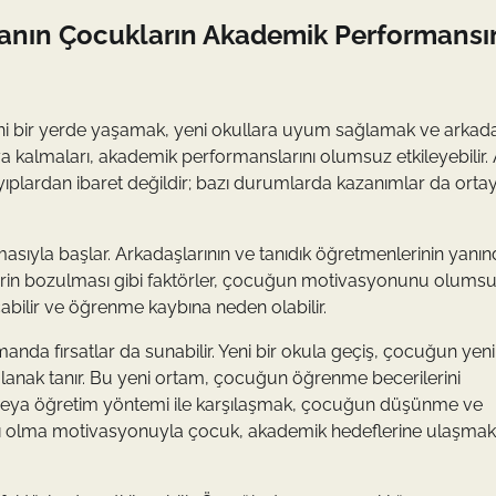
manın Çocukların Akademik Performansı
 Yeni bir yerde yaşamak, yeni okullara uyum sağlamak ve arkada
arşıya kalmaları, akademik performanslarını olumsuz etkileyebilir.
ıplardan ibaret değildir; bazı durumlarda kazanımlar da orta
asıyla başlar. Arkadaşlarının ve tanıdık öğretmenlerinin yanı
nlerin bozulması gibi faktörler, çocuğun motivasyonunu olums
abilir ve öğrenme kaybına neden olabilir.
nda fırsatlar da sunabilir. Yeni bir okula geçiş, çocuğun yeni
lanak tanır. Bu yeni ortam, çocuğun öğrenme becerilerini
redat veya öğretim yöntemi ile karşılaşmak, çocuğun düşünme ve
arılı olma motivasyonuyla çocuk, akademik hedeflerine ulaşmak 