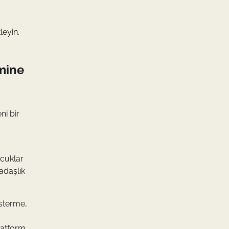
leyin.
imine
ni bir
ocuklar
adaşlık
österme,
platform