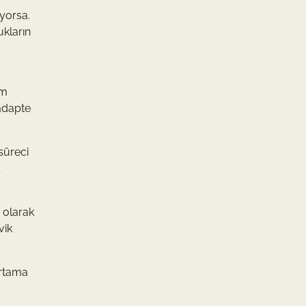
ıyorsa.
ukların
im
 adapte
süreci
 olarak
vik
ortama