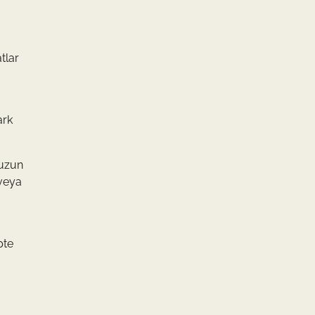
tlar
ark
nuzun
 veya
pte