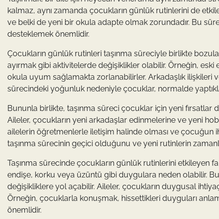
kalmaz, aynı zamanda çocukların günlük rutinlerini de etkile
ve belki de yeni bir okula adapte olmak zorundadır. Bu süreç
desteklemek önemlidir.
Çocukların günlük rutinleri taşınma süreciyle birlikte bozu
ayırmak gibi aktivitelerde değişiklikler olabilir. Örneğin, es
okula uyum sağlamakta zorlanabilirler. Arkadaşlık ilişkileri v
sürecindeki yoğunluk nedeniyle çocuklar, normalde yaptıkları
Bununla birlikte, taşınma süreci çocuklar için yeni fırsatlar 
Aileler, çocukların yeni arkadaşlar edinmelerine ve yeni ho
ailelerin öğretmenlerle iletişim halinde olması ve çocuğun 
taşınma sürecinin geçici olduğunu ve yeni rutinlerin zamanl
Taşınma sürecinde çocukların günlük rutinlerini etkileyen f
endişe, korku veya üzüntü gibi duygulara neden olabilir. Bu
değişikliklere yol açabilir. Aileler, çocukların duygusal ihti
Örneğin, çocuklarla konuşmak, hissettikleri duyguları anla
önemlidir.