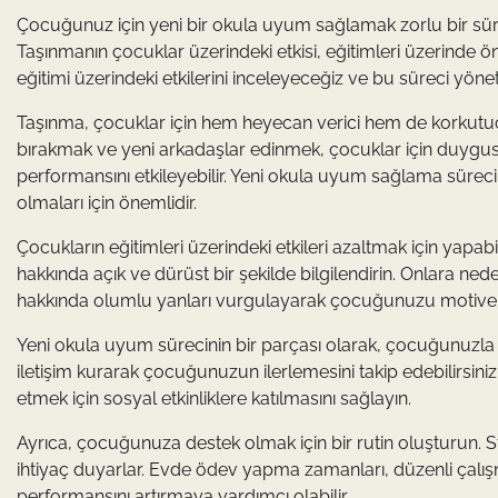
Çocuğunuz için yeni bir okula uyum sağlamak zorlu bir süreç 
Taşınmanın çocuklar üzerindeki etkisi, eğitimleri üzerinde 
eğitimi üzerindeki etkilerini inceleyeceğiz ve bu süreci yön
Taşınma, çocuklar için hem heyecan verici hem de korkutucu 
bırakmak ve yeni arkadaşlar edinmek, çocuklar için duygusal
performansını etkileyebilir. Yeni okula uyum sağlama sürec
olmaları için önemlidir.
Çocukların eğitimleri üzerindeki etkileri azaltmak için yapa
hakkında açık ve dürüst bir şekilde bilgilendirin. Onlara nede
hakkında olumlu yanları vurgulayarak çocuğunuzu motive 
Yeni okula uyum sürecinin bir parçası olarak, çocuğunuzla 
iletişim kurarak çocuğunuzun ilerlemesini takip edebilirsi
etmek için sosyal etkinliklere katılmasını sağlayın.
Ayrıca, çocuğunuza destek olmak için bir rutin oluşturun. St
ihtiyaç duyarlar. Evde ödev yapma zamanları, düzenli çalış
performansını artırmaya yardımcı olabilir.