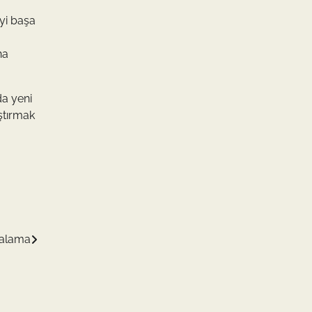
yi başa
na
da yeni
ştırmak
ralama