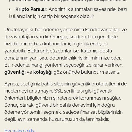
Kripto Paralar:
Anonimlik sunmaları sayesinde, bazı
kullanıcılar için cazip bir seçenek olabilir.
Unutmayın ki, her ödeme yönteminin kendi avantajları ve
dezavantajları vardır. Örneğin, kredi kartları genellikle
hızlıdır, ancak bazı kullanıcılar için gizlilik endişesi
yaratabilir. Elektronik cüzdanlar ise, kullanıcı dostu
olmalarının yanı sıra, dolandırıcılık riskini minimize eder.
Bu nedenle, hangi yöntemi seçeceğinize karar verirken,
güvenliği
ve
kolaylığı
göz önünde bulundurmalısınız.
Ayrıca, seçtiğiniz bahis sitesinin güvenlik protokollerini de
incelemeyi unutmayın. SSL sertifikası gibi güvenlik
önlemleri, bilgilerinizin şifrelenerek korunmasını sağlar.
Sonuç olarak, güvenli bir bahis deneyimi için doğru
ödeme yöntemini seçmek, sadece finansal bilgilerinizin
değil, aynı zamanda huzurunuzun da teminatıdır.
bycasino giriş