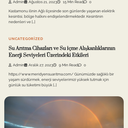
Admin
Ağustos 21, 2023
15 Min Read
0
Kastamonu ilinin Ağlı ilçesinde son günlerde yaşanan elektrik
kesintisi, bölge halkını endişelendirmektedir. Kesintinin
nedenleri ve […]
UNCATEGORIZED
Su Arıtma Cihazları ve Su İçme Alışkanlıklarının
Enerji Seviyeleri Üzerindeki Etkileri
Admin
Aralık 27, 2023
9 Min Read
0
https://www.meridyensuaritma.com/ Günümüzde sağlıklı bir
yaşam sürdürmek, enerji seviyelerimizi yüksek tutmak için
günlük su tüketimi büyük […]