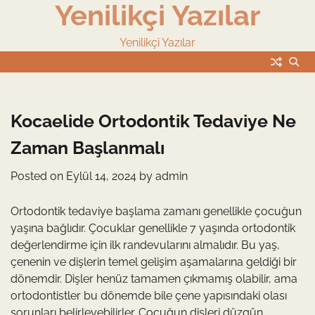
Yenilikçi Yazılar
Skip
to
content
Yenilikçi Yazılar
Kocaelide Ortodontik Tedaviye Ne
Zaman Başlanmalı
Posted on
Eylül 14, 2024
by
admin
Ortodontik tedaviye başlama zamanı genellikle çocuğun
yaşına bağlıdır. Çocuklar genellikle 7 yaşında ortodontik
değerlendirme için ilk randevularını almalıdır. Bu yaş,
çenenin ve dişlerin temel gelişim aşamalarına geldiği bir
dönemdir. Dişler henüz tamamen çıkmamış olabilir, ama
ortodontistler bu dönemde bile çene yapısındaki olası
sorunları belirleyebilirler. Çocuğun dişleri düzgün