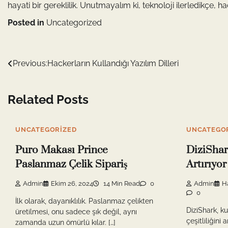
hayati bir gereklilik. Unutmayalım ki, teknoloji ilerledikçe, h
Posted in
Uncategorized
Yazı
Previous:
Hackerların Kullandığı Yazılım Dilleri
gezinmesi
Related Posts
UNCATEGORIZED
UNCATEGO
Puro Makası Prince
DiziShark
Paslanmaz Çelik Sipariş
Artırıyor
Admin
Ekim 26, 2024
14 Min Read
0
Admin
H
0
İlk olarak, dayanıklılık. Paslanmaz çelikten
DiziShark, ku
üretilmesi, onu sadece şık değil, aynı
çeşitliliğini 
zamanda uzun ömürlü kılar. […]