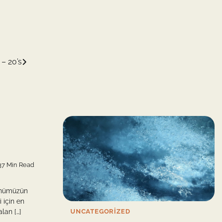
 – 20’s
7 Min Read
günümüzün
i için en
lan […]
UNCATEGORIZED