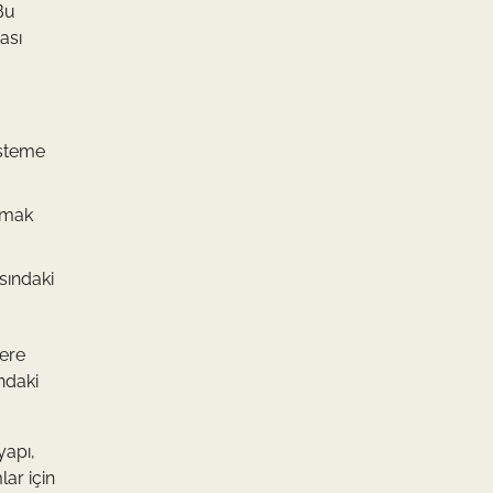
 Bu
ası
sisteme
lamak
sındaki
lere
ndaki
yapı,
ar için