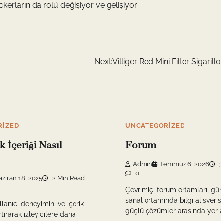
ackerların da rolü değişiyor ve gelişiyor.
Next:
Villiger Red Mini Filter Sigarillo
RIZED
UNCATEGORIZED
 İçeriği Nasıl
Forum
Admin
Temmuz 6, 2026
3
0
aziran 18, 2025
2 Min Read
Çevrimiçi forum ortamları, 
sanal ortamında bilgi alışveriş
llanıcı deneyimini ve içerik
güçlü çözümler arasında yer a
artırarak izleyicilere daha