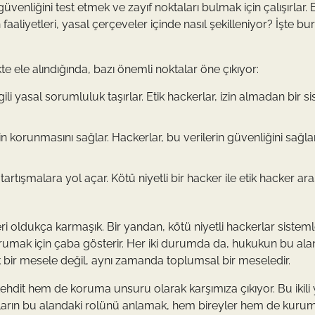
güvenliğini test etmek ve zayıf noktaları bulmak için çalışırlar.
aaliyetleri, yasal çerçeveler içinde nasıl şekilleniyor? İşte bur
kte ele alındığında, bazı önemli noktalar öne çıkıyor:
lgili yasal sorumluluk taşırlar. Etik hackerlar, izin almadan bir 
nin korunmasını sağlar. Hackerlar, bu verilerin güvenliğini sağ
rtışmalara yol açar. Kötü niyetli bir hacker ile etik hacker ara
i oldukça karmaşık. Bir yandan, kötü niyetli hackerlar sistem
korumak için çaba gösterir. Her iki durumda da, hukukun bu ala
ik bir mesele değil, aynı zamanda toplumsal bir meseledir.
hdit hem de koruma unsuru olarak karşımıza çıkıyor. Bu ikili 
erların bu alandaki rolünü anlamak, hem bireyler hem de kuruml