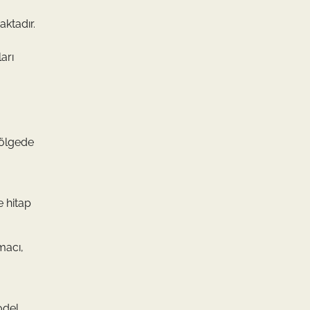
aktadır.
arı
bölgede
e hitap
macı,
odel