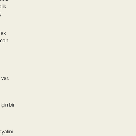
jik
ş
dek
zman
 var.
çin bir
ayalini