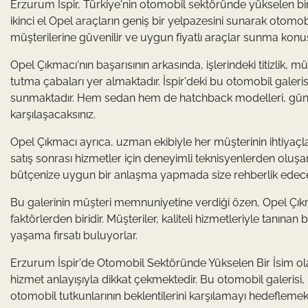
Erzurum İspir, Türkiye'nin otomobil sektöründe yükselen bir 
ikinci el Opel araçların geniş bir yelpazesini sunarak otomobi
müşterilerine güvenilir ve uygun fiyatlı araçlar sunma konus
Opel Çıkmacı'nın başarısının arkasında, işlerindeki titizlik,
tutma çabaları yer almaktadır. İspir'deki bu otomobil galeris
sunmaktadır. Hem sedan hem de hatchback modelleri, güncel v
karşılaşacaksınız.
Opel Çıkmacı ayrıca, uzman ekibiyle her müşterinin ihtiyaçla
satış sonrası hizmetler için deneyimli teknisyenlerden oluş
bütçenize uygun bir anlaşma yapmada size rehberlik edecek
Bu galerinin müşteri memnuniyetine verdiği özen, Opel Çık
faktörlerden biridir. Müşteriler, kaliteli hizmetleriyle tanın
yaşama fırsatı buluyorlar.
Erzurum İspir'de Otomobil Sektöründe Yükselen Bir İsim olan 
hizmet anlayışıyla dikkat çekmektedir. Bu otomobil galerisi, 
otomobil tutkunlarının beklentilerini karşılamayı hedeflemek