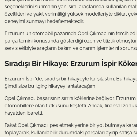
seçeneklerini sunmanın yanı sıra, araçlarında kullanılan ma
özellikleri ve yakıt verimliliği yüksek modelleriyle dikkat 
deneyimi sunmayı hedeflemektedir.
Erzurum'un otomobil pazarında Opel Çıkmacı'nın tercih edilm
parça temini konusunda gösterdiği özen ve titizlik olmuşt
servis ekibiyle araçların bakım ve onarım işlemlerini sorunsu
Sıradışı Bir Hikaye: Erzurum İspir Köke
Erzurum İspir'de, sıradışı bir hikayeyle karşılaştım. Bu hika
Şimdi size bu ilginç hikayeyi anlatacağım.
Opel Çıkmacı, başarısının sırrını köklerine bağlıyor. Erzuru
otomobillere olan tutkusunu keşfetti. Ancak, finansal zorluk
hayalden ibaretti.
Fakat Opel Çıkmacı, pes etmek yerine bir yol bulmaya karar v
toplayarak, kullanılabilir durumdaki parçaları ayırıp satışa s