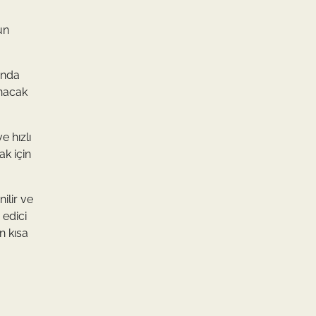
un
unda
unacak
e hızlı
k için
ilir ve
 edici
n kısa