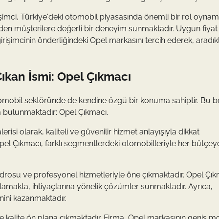
rişimci, Türkiye'deki otomobil piyasasında önemli bir rol oynam
h eden müşterilere değerli bir deneyim sunmaktadır. Uygun fiyat
 girişimcinin önderliğindeki Opel markasını tercih ederek, aradıkl
ıkan İsmi: Opel Çıkmacı
tomobil sektöründe de kendine özgü bir konuma sahiptir. Bu 
sim bulunmaktadır: Opel Çıkmacı.
isi olarak, kaliteli ve güvenilir hizmet anlayışıyla dikkat
pel Çıkmacı, farklı segmentlerdeki otomobilleriyle her bütçey
rosu ve profesyonel hizmetleriyle öne çıkmaktadır. Opel Çık
lamakta, ihtiyaçlarına yönelik çözümler sunmaktadır. Ayrıca,
nini kazanmaktadır.
 ve kalite ön plana çıkmaktadır. Firma, Opel markasının geniş m