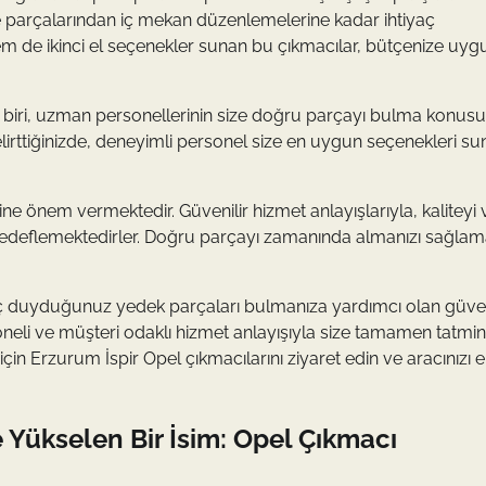
 parçalarından iç mekan düzenlemelerine kadar ihtiyaç
hem de ikinci el seçenekler sunan bu çıkmacılar, bütçenize uyg
n biri, uzman personellerinin size doğru parçayı bulma konus
belirttiğinizde, deneyimli personel size en uygun seçenekleri s
 önem vermektedir. Güvenilir hizmet anlayışlarıyla, kaliteyi v
hedeflemektedirler. Doğru parçayı zamanında almanızı sağlama
iyaç duyduğunuz yedek parçaları bulmanıza yardımcı olan güven
neli ve müşteri odaklı hizmet anlayışıyla size tamamen tatmin
n Erzurum İspir Opel çıkmacılarını ziyaret edin ve aracınızı e
 Yükselen Bir İsim: Opel Çıkmacı