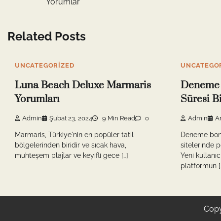
Yorumlar
gezinmesi
Related Posts
UNCATEGORIZED
UNCATEGO
Luna Beach Deluxe Marmaris
Deneme 
Yorumları
Süresi B
Admin
Şubat 23, 2024
9 Min Read
0
Admin
Ar
Marmaris, Türkiye'nin en popüler tatil
Deneme bonus
bölgelerinden biridir ve sıcak hava,
sitelerinde 
muhteşem plajlar ve keyifli gece […]
Yeni kullanıc
platformun [
Copy