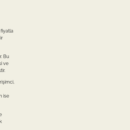
fiyatla
ir
r. Bu
si ve
ir.
rişimci,
m ise
e
k