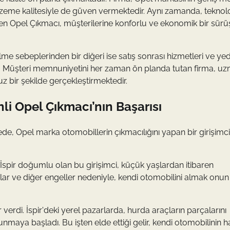
lzeme kalitesiyle de güven vermektedir. Aynı zamanda, teknolo
çeken Opel Çıkmacı, müşterilerine konforlu ve ekonomik bir sürü
e sebeplerinden bir diğeri ise satış sonrası hizmetleri ve ye
ur. Müşteri memnuniyetini her zaman ön planda tutan firma, u
z bir şekilde gerçekleştirmektedir.
nli Opel Çıkmacı’nın Başarısı
yede, Opel marka otomobillerin çıkmacılığını yapan bir girişimci
m İspir doğumlu olan bu girişimci, küçük yaşlardan itibaren
lar ve diğer engeller nedeniyle, kendi otomobilini almak onun i
erdi. İspir'deki yerel pazarlarda, hurda araçların parçalarını
unmaya başladı. Bu işten elde ettiği gelir, kendi otomobilinin h