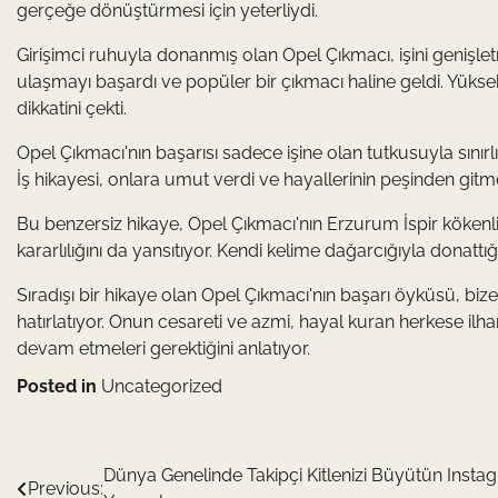
gerçeğe dönüştürmesi için yeterliydi.
Girişimci ruhuyla donanmış olan Opel Çıkmacı, işini genişletm
ulaşmayı başardı ve popüler bir çıkmacı haline geldi. Yüksek
dikkatini çekti.
Opel Çıkmacı'nın başarısı sadece işine olan tutkusuyla sını
İş hikayesi, onlara umut verdi ve hayallerinin peşinden gitmel
Bu benzersiz hikaye, Opel Çıkmacı'nın Erzurum İspir kökenli
kararlılığını da yansıtıyor. Kendi kelime dağarcığıyla donat
Sıradışı bir hikaye olan Opel Çıkmacı'nın başarı öyküsü, 
hatırlatıyor. Onun cesareti ve azmi, hayal kuran herkese ilha
devam etmeleri gerektiğini anlatıyor.
Posted in
Uncategorized
Yazı
Dünya Genelinde Takipçi Kitlenizi Büyütün Insta
Previous: