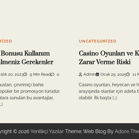
RIZED
UNCATEGORIZED
Bonusu Kullanım
Casino Oyunları ve 
ilmeniz Gerekenler
Zarar Verme Riski
alık 20, 2023
9 Min Read
0
Admin
Ocak 25, 2025
11 
ları, çevrimiçi bahis
Casino oyunları, heyecan ve 
popüler bir promosyon türüdür.
arayışında olanlar için adeta b
ılara sunulan bu avantajlar,
olabilir. İlk başta […]
…]
right © 2026
Yenilikçi Yazılar
Theme: Web Blog By
Adore Th