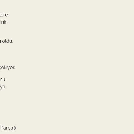
lere
inin
ı oldu.
çekiyor.
unu
aya
 Parça