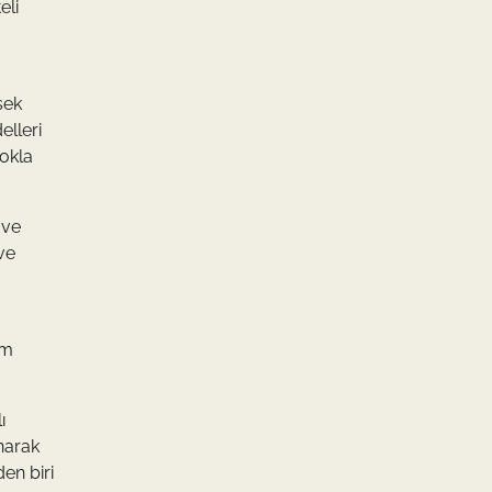
eli
sek
elleri
tokla
 ve
ve
im
ı
unarak
en biri