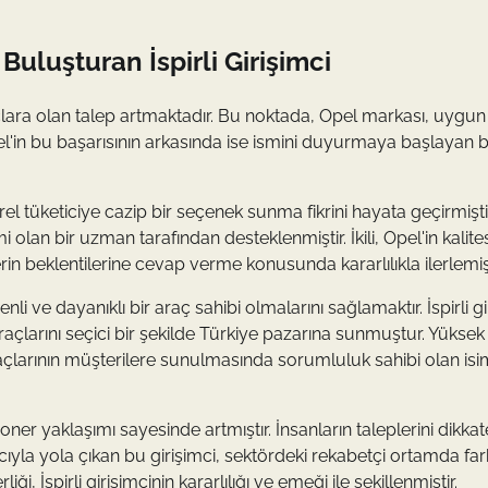
Buluşturan İspirli Girişimci
lara olan talep artmaktadır. Bu noktada, Opel markası, uygun 
l'in bu başarısının arkasında ise ismini duyurmaya başlayan b
erel tüketiciye cazip bir seçenek sunma fikrini hayata geçirmişti
lan bir uzman tarafından desteklenmiştir. İkili, Opel'in kalite
lerin beklentilerine cevap verme konusunda kararlılıkla ilerlemişt
i ve dayanıklı bir araç sahibi olmalarını sağlamaktır. İspirli gi
açlarını seçici bir şekilde Türkiye pazarına sunmuştur. Yüksek
raçlarının müşterilere sunulmasında sorumluluk sahibi olan isi
yoner yaklaşımı sayesinde artmıştır. İnsanların taleplerini dikkat
cıyla yola çıkan bu girişimci, sektördeki rekabetçi ortamda far
, İspirli girişimcinin kararlılığı ve emeği ile şekillenmiştir.