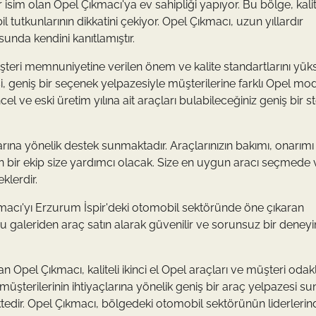
isim olan Opel Çıkmacı'ya ev sahipliği yapıyor. Bu bölge, kalit
l tutkunlarının dikkatini çekiyor. Opel Çıkmacı, uzun yıllardır
unda kendini kanıtlamıştır.
 müşteri memnuniyetine verilen önem ve kalite standartlarını yük
i, geniş bir seçenek yelpazesiyle müşterilerine farklı Opel mod
e eski üretim yılına ait araçları bulabileceğiniz geniş bir s
rına yönelik destek sunmaktadır. Araçlarınızın bakımı, onarımı
an bir ekip size yardımcı olacak. Size en uygun aracı seçmede 
lerdir.
macı'yı Erzurum İspir'deki otomobil sektöründe öne çıkaran
an bu galeriden araç satın alarak güvenilir ve sorunsuz bir deney
Opel Çıkmacı, kaliteli ikinci el Opel araçları ve müşteri odakl
müşterilerinin ihtiyaçlarına yönelik geniş bir araç yelpazesi s
tedir. Opel Çıkmacı, bölgedeki otomobil sektörünün liderlerind