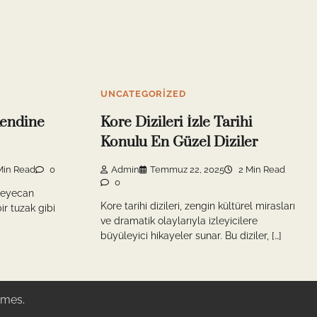
UNCATEGORIZED
Kendine
Kore Dizileri İzle Tarihi
Konulu En Güzel Diziler
Min Read
0
Admin
Temmuz 22, 2025
2 Min Read
0
heyecan
Kore tarihi dizileri, zengin kültürel mirasları
ir tuzak gibi
ve dramatik olaylarıyla izleyicilere
büyüleyici hikayeler sunar. Bu diziler, […]
emes
.