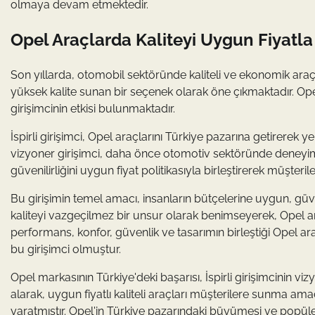
olmaya devam etmektedir.
Opel Araçlarda Kaliteyi Uygun Fiyatla 
Son yıllarda, otomobil sektöründe kaliteli ve ekonomik araç
yüksek kalite sunan bir seçenek olarak öne çıkmaktadır. Ope
girişimcinin etkisi bulunmaktadır.
İspirli girişimci, Opel araçlarını Türkiye pazarına getirerek y
vizyoner girişimci, daha önce otomotiv sektöründe deneyimi o
güvenilirliğini uygun fiyat politikasıyla birleştirerek müşteri
Bu girişimin temel amacı, insanların bütçelerine uygun, güvenl
kaliteyi vazgeçilmez bir unsur olarak benimseyerek, Opel ar
performans, konfor, güvenlik ve tasarımın birleştiği Opel a
bu girişimci olmuştur.
Opel markasının Türkiye'deki başarısı, İspirli girişimcinin viz
alarak, uygun fiyatlı kaliteli araçları müşterilere sunma ama
yaratmıştır. Opel'in Türkiye pazarındaki büyümesi ve popülerliği