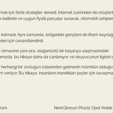
ek için farklı stratejiler denedi. İnternet üzerinden de müşteri
 kalitede ve uygun fiyatlı parçalar sunarak, otomobil sahipler
rlı kalmadı. Aynı zamanda, bölgedeki gençlere de ilham kaynağ
eri için cesaretlendirdi.
 olmasının yanı sıra, olağanüstü bir başarıya ulaşmasındaki
tığımızda, bu hikaye daha da canlanıyor ve okuyucunun ilgisini 
bize herhangi bir zorluğun üstesinden gelmenin mümkün olduğ
m veriyor. Bu hikaye, insanların inandıkları şeyler için savaşm
gram
Next:
Giresun Piraziz Opel Yedek