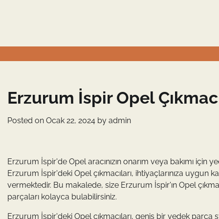
Skip
to
content
Erzurum İspir Opel Çıkmac
Posted on
Ocak 22, 2024
by
admin
Erzurum İspir'de Opel aracınızın onarım veya bakımı için y
Erzurum İspir'deki Opel çıkmacıları, ihtiyaçlarınıza uygun k
vermektedir. Bu makalede, size Erzurum İspir'ın Opel çıkmac
parçaları kolayca bulabilirsiniz.
Erzurum İspir'deki Opel çıkmacıları, geniş bir yedek parça st