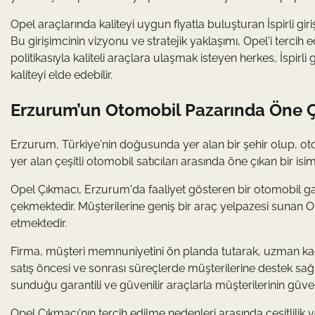
Opel araçlarında kaliteyi uygun fiyatla buluşturan İspirli gi
Bu girişimcinin vizyonu ve stratejik yaklaşımı, Opel'i terci
politikasıyla kaliteli araçlara ulaşmak isteyen herkes, İspirli
kaliteyi elde edebilir.
Erzurum’un Otomobil Pazarında Öne Ç
Erzurum, Türkiye'nin doğusunda yer alan bir şehir olup, o
yer alan çeşitli otomobil satıcıları arasında öne çıkan bir i
Opel Çıkmacı, Erzurum'da faaliyet gösteren bir otomobil galer
çekmektedir. Müşterilerine geniş bir araç yelpazesi sunan O
etmektedir.
Firma, müşteri memnuniyetini ön planda tutarak, uzman kad
satış öncesi ve sonrası süreçlerde müşterilerine destek sağ
sunduğu garantili ve güvenilir araçlarla müşterilerinin güve
Opel Çıkmacı'nın tercih edilme nedenleri arasında çeşitlilik