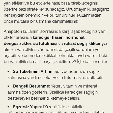
yan etkileri ve bu etkilerle nasıl başa çıkabileceğiniz
üzerine bazı stratejiler sunacağız. Unutmayın ki, sağlığınız
her şeyden önemlidir ve bu tür ürünleri kullanmadan
önce mutlaka bir uzmana danışmalısınız.
Anapolon kullanımı sonrasında karşılaşabileceğiniz yan
etkiler arasında
karaciğer hasarı
,
hormonal
dengesizlikler
,
su tutulması
ve
ruhsal değişiklikler
yer
alır. Bu yan etkiler, vücudunuzda çeşitli sorunlara yol
açabilir ve bu nedenle dikkatli olmakta fayda vardır. Peki,
bu yan etkilerle nasıl başa çıkabilirsiniz? İşte bazı öneriler:
Su Tüketimini Artırın:
Su, vücudunuzun sağlıklı
kalmasına yardımcı olur ve su tutulmasını azaltabilir.
Dengeli Beslenme:
Yeterli vitamin ve mineral
alımına özen gösterin. Özellikle karaciğer sağlığını
destekleyen besinler tüketmeye çalışın.
Egzersiz Yapın:
Düzenli fiziksel aktivite,
vücudunuzun dengesini sağlamaya yardımcı olabilir.